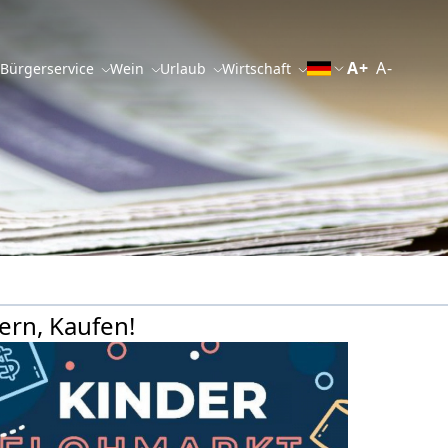
A+
A-
 Bürgerservice
Wein
Urlaub
Wirtschaft
rn, Kaufen!