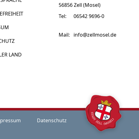
 SPRACHE
56856 Zell (Mosel)
EFREIHEIT
Tel:
06542 9696-0
SUM
Mail:
info@zellmosel.de
CHUTZ
LER LAND
pressum
Datenschutz